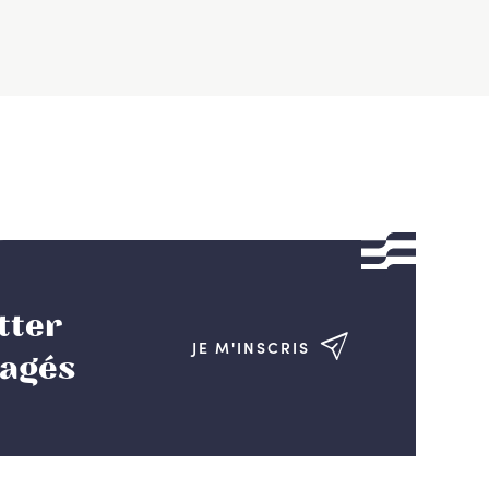
tter
JE M'INSCRIS
gagés