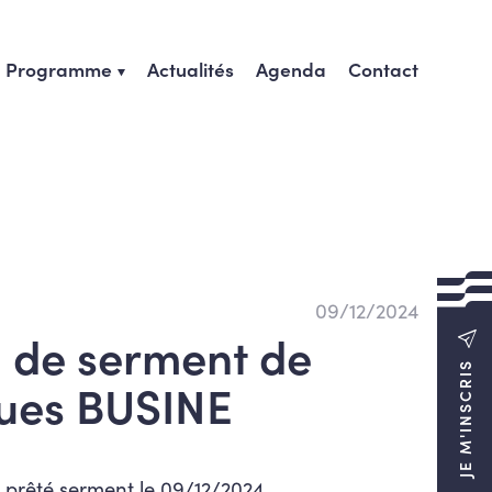
Programme
Actualités
Agenda
Contact
09/12/2024
n de serment de
JE M'INSCRIS
ues BUSINE
 prêté serment le 09/12/2024