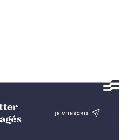
tter
JE M'INSCRIS
gagés